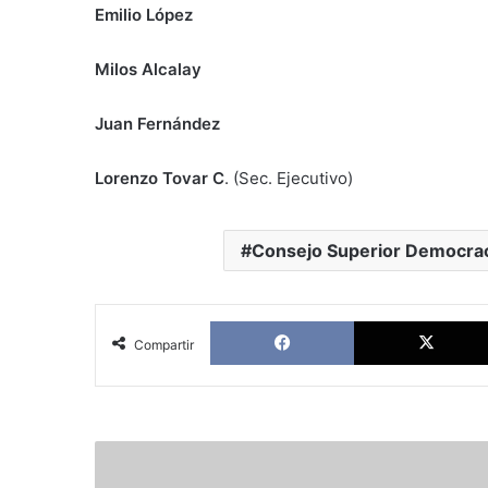
Emilio López
Milos Alcalay
Juan Fernández
Lorenzo Tovar C
. (Sec. Ejecutivo)
Consejo Superior Democraci
Facebook
Compartir
Valentín
Arenas