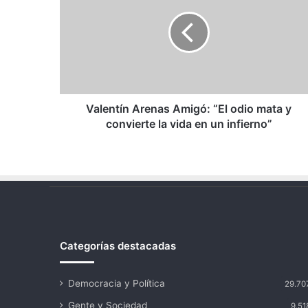
Amigó:
“El
odio
mata
y
convierte
la
vida
Valentín Arenas Amigó: “El odio mata y
en
convierte la vida en un infierno”
un
infierno”
Categorías destacadas
Democracia y Política
29.70
Gente y Sociedad
9.51