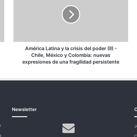
y
la
crisis
del
poder
(II)
-
Chile,
América Latina y la crisis del poder (II) -
México
Chile, México y Colombia: nuevas
y
expresiones de una fragilidad persistente
Colombia:
nuevas
expresiones
de
una
fragilidad
persistente
Newsletter
C
J
7
C
8