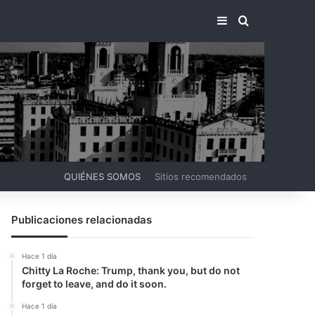
BARRA LATERA
BUSCAR PO
QUIÉNES SOMOS
Sitios recomendados
Publicaciones relacionadas
Hace 1 día
Chitty La Roche: Trump, thank you, but do not
forget to leave, and do it soon.
Hace 1 día