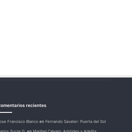
omentarios recientes
ose Francisco Blanco
en
Fernando Savater: Puerta del Sol
arlos Sucre G.
en
Maribel Calvani: Arístides y Adelita