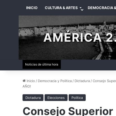
INICIO
CULTURA & ARTES
DEMOCRACIA &
AMÉRICA 2.
Noticias de última hora
Inicio
/
Democracia y Política
/
Dictadura
/
Consejo Supe
AÑO!
Dictadura
Elecciones
Política
Consejo Superior