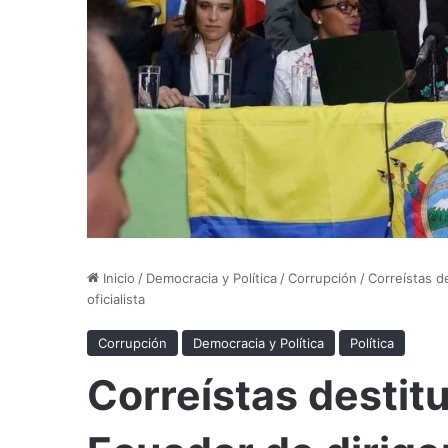
Inicio
/
Democracia y Política
/
Corrupción
/
Correístas d
oficialista
Corrupción
Democracia y Política
Política
Correístas destit