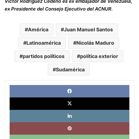
Víctor Rodríguez Cedeño es ex embajador de Venezuela,
ex Presidente del Consejo Ejecutivo del ACNUR.
América
Juan Manuel Santos
Latinoamérica
Nicolás Maduro
partidos políticos
política exterior
Sudamérica
Face
X
Link
Pinte
What