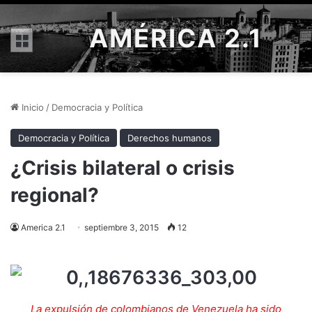
AMÉRICA 2.1
Menú
Inicio
/
Democracia y Política
Democracia y Política
Derechos humanos
¿Crisis bilateral o crisis
regional?
America 2.1
septiembre 3, 2015
12
La expulsión de colombianos de Venezuela ha sido