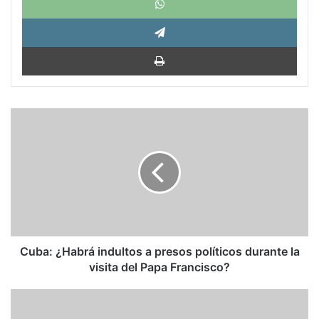
Tele
Impri
Cuba:
¿Habrá
indultos
a
presos
políticos
durante
la
visita
del
Cuba: ¿Habrá indultos a presos políticos durante la
Papa
visita del Papa Francisco?
Francisco?
Guatemala:
La