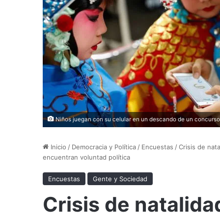
Niños juegan con su celular en un descando de un concurso
Inicio
/
Democracia y Política
/
Encuestas
/
Crisis de nat
encuentran voluntad política
Encuestas
Gente y Sociedad
Crisis de natalida