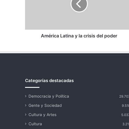
crisis
del
poder
América Latina y la crisis del poder
Categorías destacadas
Democracia y Política
29.70
Gente y Sociedad
9.51
Cultura y Artes
5.03
Cultura
3.21