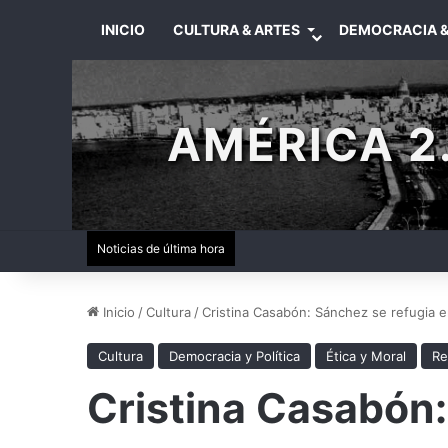
INICIO
CULTURA & ARTES
DEMOCRACIA &
AMÉRICA 2.
Noticias de última hora
Inicio
/
Cultura
/
Cristina Casabón: Sánchez se refugia 
Cultura
Democracia y Política
Ética y Moral
Re
Cristina Casabón: