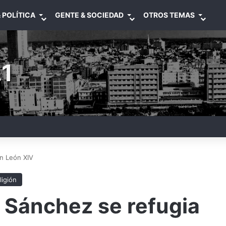
 POLÍTICA
GENTE & SOCIEDAD
OTROS TEMAS
1
en León XIV
ligión
 Sánchez se refugia