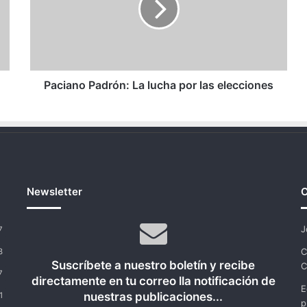
por
las
elecciones
Paciano Padrón: La lucha por las elecciones
Newsletter
C
J
7
C
8
Suscríbete a nuestro boletín y recibe
C
7
directamente en tu correo lla notificación de
E
nuestras publicaciones...
1
p