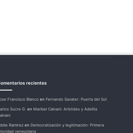
omentarios recientes
ose Francisco Blanco
en
Fernando Savater: Puerta del Sol
arlos Sucre G.
en
Maribel Calvani: Arístides y Adelita
alvani
ddie Ramirez
en
Democratización y legitimación: Primera
rioridad venezolana