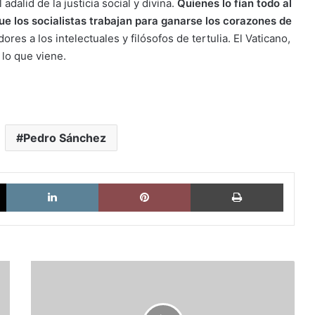
dalid de la justicia social y divina.
Quienes lo fían todo al
ue los socialistas trabajan para ganarse los corazones de
ores a los intelectuales y filósofos de tertulia. El Vaticano,
lo que viene.
Pedro Sánchez
X
LinkedIn
Pinterest
Imprimi
Paciano
Padrón:
La
lucha