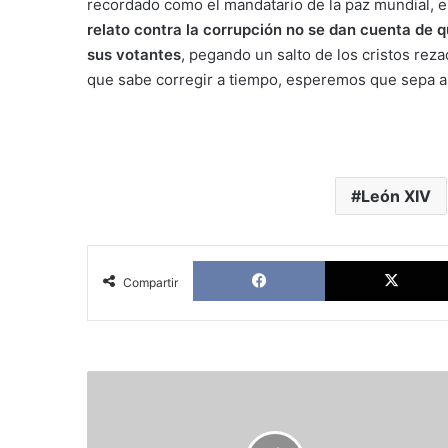
recordado como el mandatario de la paz mundial, el a
relato contra la corrupción no se dan cuenta de q
sus votantes
, pegando un salto de los cristos rezad
que sabe corregir a tiempo, esperemos que sepa a 
León XIV
Facebook
Compartir
América
Latina
y
la