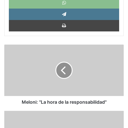
Tele
Impri
Meloni:
"La
hora
de
la
responsabilidad"
Meloni: "La hora de la responsabilidad"
César
Pérez
Vivas: