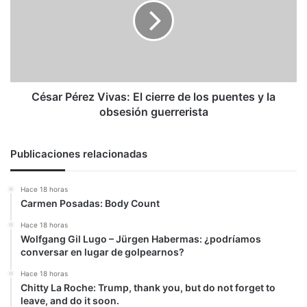
El
cierre
de
los
puentes
y
la
César Pérez Vivas: El cierre de los puentes y la
obsesión
obsesión guerrerista
guerrerista
Publicaciones relacionadas
Hace 18 horas
Carmen Posadas: Body Count
Hace 18 horas
Wolfgang Gil Lugo – Jürgen Habermas: ¿podríamos
conversar en lugar de golpearnos?
Hace 18 horas
Chitty La Roche: Trump, thank you, but do not forget to
leave, and do it soon.