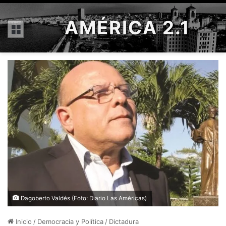
AMÉRICA 2.1
Menú
Dagoberto Valdés (Foto: Diario Las Américas)
Inicio
/
Democracia y Política
/
Dictadura