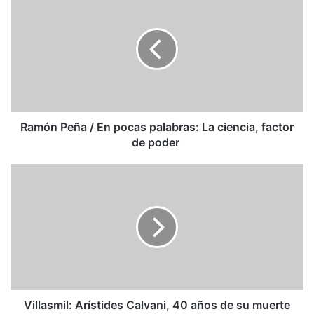
Peña
/
En
pocas
palabras:
La
ciencia,
factor
de
Ramón Peña / En pocas palabras: La ciencia, factor
poder
de poder
Villasmil:
Arístides
Calvani,
40
años
de
su
muerte
Villasmil: Arístides Calvani, 40 años de su muerte