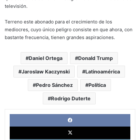
televisión.
Terreno este abonado para el crecimiento de los
mediocres, cuyo único peligro consiste en que ahora, con
bastante frecuencia, tienen grandes aspiraciones.
Daniel Ortega
Donald Trump
Jaroslaw Kaczynski
Latinoamérica
Pedro Sánchez
Política
Rodrigo Duterte
Face
X
Link