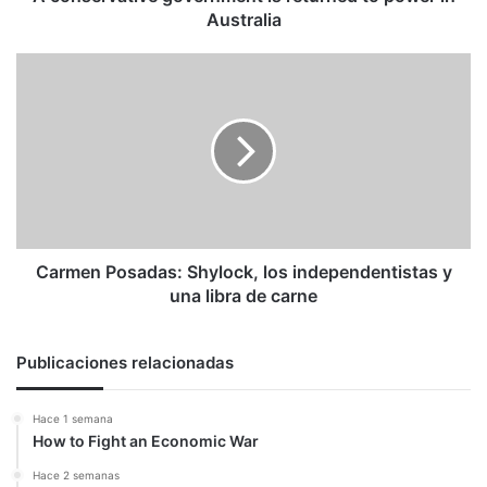
Australia
Carmen
Posadas:
Shylock,
los
independentistas
y
una
libra
de
carne
Carmen Posadas: Shylock, los independentistas y
una libra de carne
Publicaciones relacionadas
Hace 1 semana
How to Fight an Economic War
Hace 2 semanas