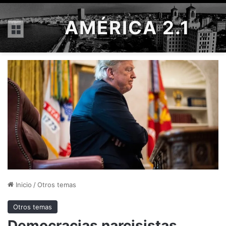
AMÉRICA 2.1
Menú
Inicio
/
Otros temas
Otros temas
Democracias narcisistas