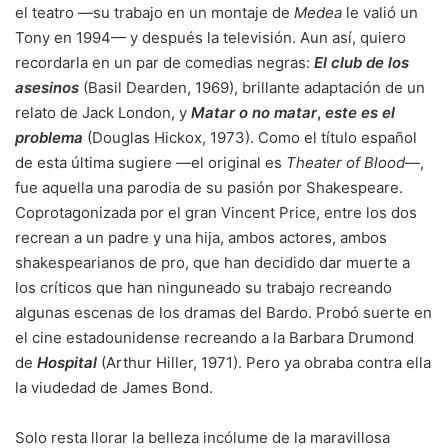
el teatro —su trabajo en un montaje de
Medea
le valió un
Tony en 1994— y después la televisión. Aun así, quiero
recordarla en un par de comedias negras:
El club de los
asesinos
(Basil Dearden, 1969), brillante adaptación de un
relato de Jack London, y
Matar o no matar
,
este es el
problema
(Douglas Hickox, 1973). Como el título español
de esta última sugiere —el original es
Theater of Blood
—,
fue aquella una parodia de su pasión por Shakespeare.
Coprotagonizada por el gran
Vincent Price
, entre los dos
recrean a un padre y una hija, ambos actores, ambos
shakespearianos de pro, que han decidido dar muerte a
los críticos que han ninguneado su trabajo recreando
algunas escenas de los dramas del Bardo. Probó suerte en
el cine estadounidense recreando a la Barbara Drumond
de
Hospital
(Arthur Hiller, 1971). Pero ya obraba contra ella
la viudedad de James Bond.
Solo resta llorar la belleza incólume de la maravillosa