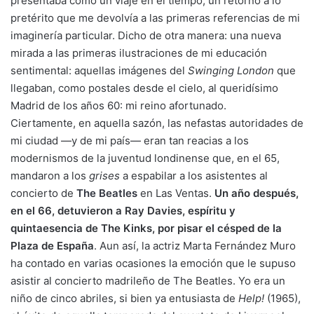
presentaba como un viaje en el tiempo, un retorno a lo
pretérito que me devolvía a las primeras referencias de mi
imaginería particular. Dicho de otra manera: una nueva
mirada a las primeras ilustraciones de mi educación
sentimental: aquellas imágenes del
Swinging London
que
llegaban, como postales desde el cielo, al queridísimo
Madrid de los años 60: mi reino afortunado.
Ciertamente, en aquella sazón, las nefastas autoridades de
mi ciudad —y de mi país— eran tan reacias a los
modernismos de la juventud londinense que, en el 65,
mandaron a los
grises
a espabilar a los asistentes al
concierto de
The Beatles
en Las Ventas.
Un año después,
en el 66, detuvieron a Ray Davies, espíritu y
quintaesencia de The Kinks, por pisar el césped de la
Plaza de España
. Aun así, la actriz Marta Fernández Muro
ha contado en varias ocasiones la emoción que le supuso
asistir al concierto madrileño de The Beatles. Yo era un
niño de cinco abriles, si bien ya entusiasta de
Help!
(1965),