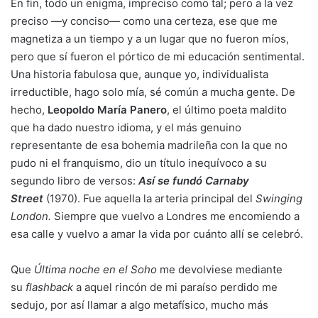
En fin, todo un enigma, impreciso como tal; pero a la vez
preciso —y conciso— como una certeza, ese que me
magnetiza a un tiempo y a un lugar que no fueron míos,
pero que sí fueron el pórtico de mi educación sentimental.
Una historia fabulosa que, aunque yo, individualista
irreductible, hago solo mía, sé común a mucha gente. De
hecho,
Leopoldo María Panero
, el último poeta maldito
que ha dado nuestro idioma, y el más genuino
representante de esa bohemia madrileña con la que no
pudo ni el franquismo, dio un título inequívoco a su
segundo libro de versos:
Así se fundó Carnaby
Street
(1970). Fue aquella la arteria principal del
Swinging
London.
Siempre que vuelvo a Londres me encomiendo a
esa calle y vuelvo a amar la vida por cuánto allí se celebró.
Que
Última noche en el Soho
me devolviese mediante
su
flashback
a aquel rincón de mi paraíso perdido me
sedujo, por así llamar a algo metafísico, mucho más