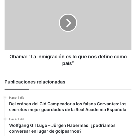
“La
inmigración
es
lo
que
nos
define
como
país”
Obama: “La inmigración es lo que nos define como
país”
Publicaciones relacionadas
Hace 1 día
Del cráneo del Cid Campeador a los falsos Cervantes: los
secretos mejor guardados de la Real Academia Española
Hace 1 día
Wolfgang Gil Lugo – Jürgen Habermas: ¿podríamos
conversar en lugar de golpearnos?