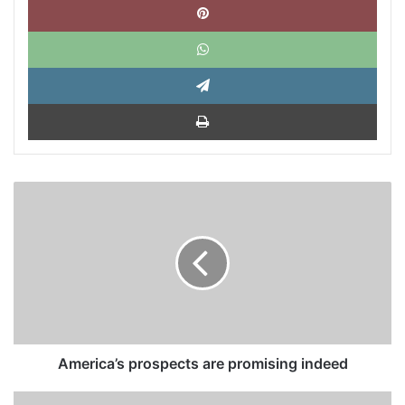
What
Tele
Impri
America’s
prospects
are
promising
indeed
America’s prospects are promising indeed
Obama: