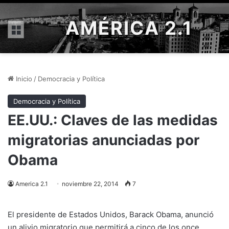
AMÉRICA 2.1
Menú
Inicio
/
Democracia y Política
Democracia y Política
EE.UU.: Claves de las medidas
migratorias anunciadas por
Obama
America 2.1
noviembre 22, 2014
7
El presidente de Estados Unidos, Barack Obama, anunció
un alivio migratorio que permitirá a cinco de los once