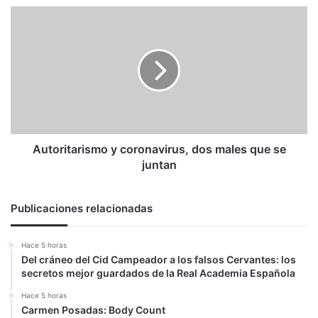
Autoritarismo
y
coronavirus,
dos
males
que
se
juntan
Autoritarismo y coronavirus, dos males que se
juntan
Publicaciones relacionadas
Hace 5 horas
Del cráneo del Cid Campeador a los falsos Cervantes: los
secretos mejor guardados de la Real Academia Española
Hace 5 horas
Carmen Posadas: Body Count