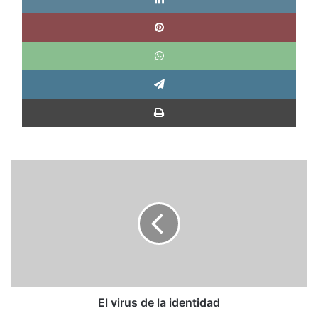
Pinte
What
Tele
Impri
El
virus
de
la
identidad
El virus de la identidad