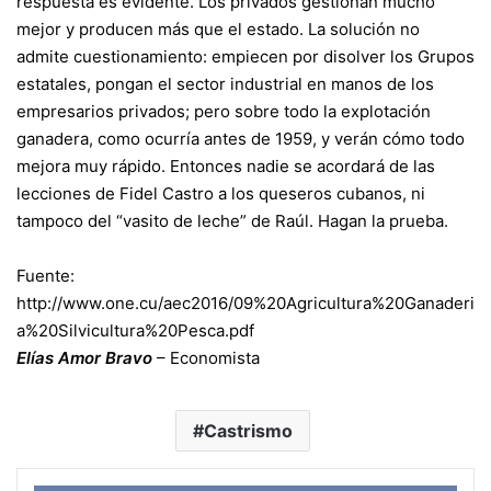
respuesta es evidente. Los privados gestionan mucho
mejor y producen más que el estado. La solución no
admite cuestionamiento: empiecen por disolver los Grupos
estatales, pongan el sector industrial en manos de los
empresarios privados; pero sobre todo la explotación
ganadera, como ocurría antes de 1959, y verán cómo todo
mejora muy rápido. Entonces nadie se acordará de las
lecciones de Fidel Castro a los queseros cubanos, ni
tampoco del “vasito de leche” de Raúl. Hagan la prueba.
Fuente:
http://www.one.cu/aec2016/09%20Agricultura%20Ganaderi
a%20Silvicultura%20Pesca.pdf
Elías Amor Bravo
– Economista
Castrismo
Face