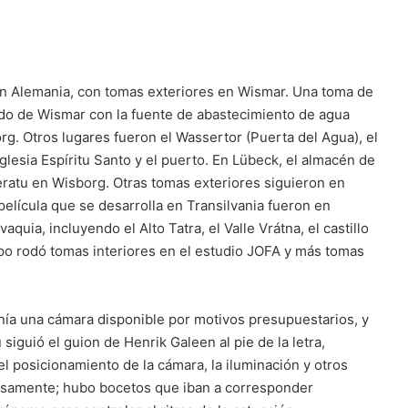
 en Alemania, con tomas exteriores en Wismar. Una toma de
cado de Wismar con la fuente de abastecimiento de agua
rg. Otros lugares fueron el Wassertor (Puerta del Agua), el
 Iglesia Espíritu Santo y el puerto. En Lübeck, el almacén de
ratu en Wisborg. Otras tomas exteriores siguieron en
película que se desarrolla en Transilvania fueron en
quia, incluyendo el Alto Tatra, el Valle Vrátna, el castillo
quipo rodó tomas interiores en el estudio JOFA y más tomas
tenía una cámara disponible por motivos presupuestarios, y
 siguió el guion de Henrik Galeen al pie de la letra,
l posicionamiento de la cámara, la iluminación y otros
osamente; hubo bocetos que iban a corresponder