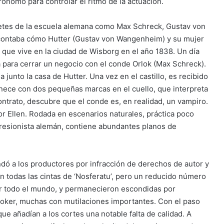
ónomo para controlar el ritmo de la actuación.
pretes de la escuela alemana como Max Schreck, Gustav von
contaba cómo Hutter (Gustav von Wangenheim) y su mujer
 que vive en la ciudad de Wisborg en el año 1838. Un día
ia para cerrar un negocio con el conde Orlok (Max Schreck).
a junto la casa de Hutter. Una vez en el castillo, es recibido
manece con dos pequeñas marcas en el cuello, que interpreta
ntrato, descubre que el conde es, en realidad, un vampiro.
or Ellen. Rodada en escenarios naturales, práctica poco
xpresionista alemán, contiene abundantes planos de
ó a los productores por infracción de derechos de autor y
an todas las cintas de ‘Nosferatu’, pero un reducido número
por todo el mundo, y permanecieron escondidas por
Stoker, muchas con mutilaciones importantes. Con el paso
ue añadían a los cortes una notable falta de calidad. A