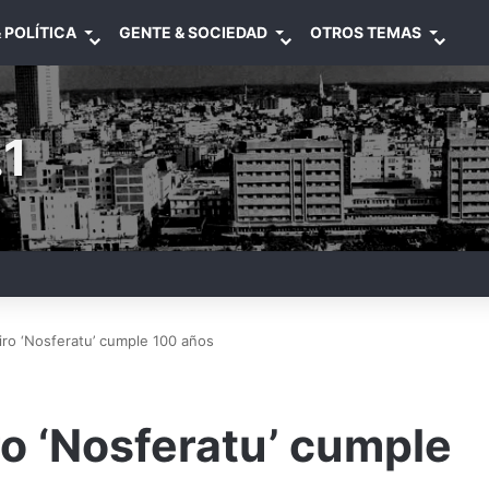
 POLÍTICA
GENTE & SOCIEDAD
OTROS TEMAS
1
iro ‘Nosferatu’ cumple 100 años
ro ‘Nosferatu’ cumple