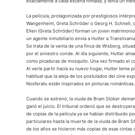
exactamente a cada escena filmada, y tenía un metr
La película, protagonizada por prestigiosos intér
Wangenheim, Greta Schröder o Georg H. Schnell, 
Ellen (Greta Schröder) forman un joven matrimonio
un agente inmobiliario envía a Hutter a Transilvan
Se trata de la venta de una finca de Wisborg, situad
por el siniestro conde. Al día siguiente, Hutter a
como picaduras de mosquito. Una vez firmado el co
Al verle partir hacia su nuevo hogar, Hutter teme p
habitual que la aleja de los postulados del cine e
Nosferatu están inspirados en pinturas románticas.
Cuando se estrenó, la viuda de Bram Stoker demand
ganó el juicio. El tribunal ordenó que se destruyer
de copias de la película ya se habían distribuido 
particulares hasta la muerte de la viuda de Bram 
de los años se hicieron más copias de esas cintas q