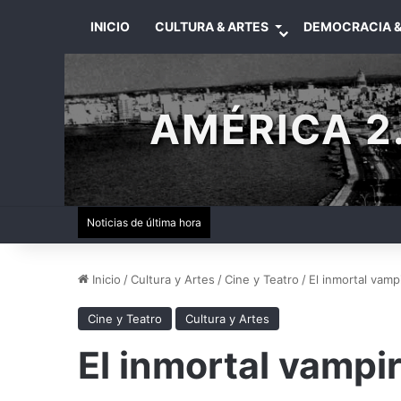
INICIO
CULTURA & ARTES
DEMOCRACIA &
AMÉRICA 2.
Noticias de última hora
Inicio
/
Cultura y Artes
/
Cine y Teatro
/
El inmortal vamp
Cine y Teatro
Cultura y Artes
El inmortal vampi