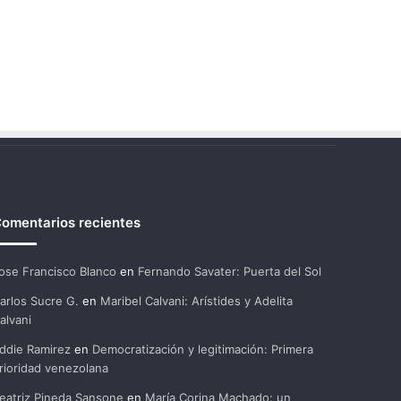
omentarios recientes
ose Francisco Blanco
en
Fernando Savater: Puerta del Sol
arlos Sucre G.
en
Maribel Calvani: Arístides y Adelita
alvani
ddie Ramirez
en
Democratización y legitimación: Primera
rioridad venezolana
eatriz Pineda Sansone
en
María Corina Machado: un