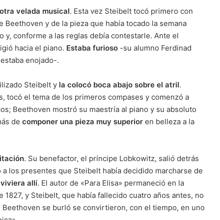
 otra velada musical
. Esta vez Steibelt tocó primero con
de Beethoven y de la pieza que había tocado la semana
do y, conforme a las reglas debía contestarle. Ante el
gió hacia el piano.
Estaba furioso
-su alumno Ferdinad
 estaba enojado-.
lizado Steibelt y
la colocó boca abajo sobre el atril
.
és, tocó el tema de los primeros compases y comenzó a
cos; Beethoven mostró su maestría al piano y su absoluto
más de
componer una pieza muy superior
en belleza a la
itación
. Su benefactor, el príncipe Lobkowitz, salió detrás
 a los presentes que Steibelt había decidido marcharse de
iviera allí
. El autor de «Para Elisa» permaneció en la
 1827, y Steibelt, que había fallecido cuatro años antes, no
e Beethoven se burló se convirtieron, con el tiempo, en uno
oica».