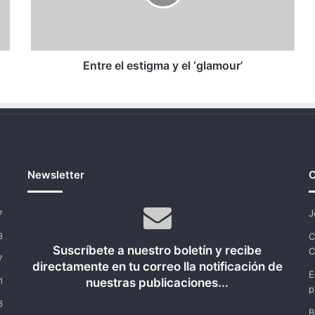
‘glamour’
Entre el estigma y el ‘glamour’
Newsletter
C
J
7
C
8
Suscríbete a nuestro boletín y recibe
C
7
directamente en tu correo lla notificación de
E
nuestras publicaciones...
1
p
8
B