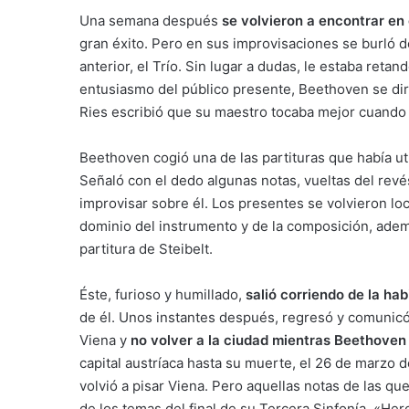
Una semana después
se volvieron a encontrar en
gran éxito. Pero en sus improvisaciones se burló 
anterior, el Trío. Sin lugar a dudas, le estaba retan
entusiasmo del público presente, Beethoven se diri
Ries escribió que su maestro tocaba mejor cuando
Beethoven cogió una de las partituras que había uti
Señaló con el dedo algunas notas, vueltas del rev
improvisar sobre él. Los presentes se volvieron lo
dominio del instrumento y de la composición, ade
partitura de Steibelt.
Éste, furioso y humillado,
salió corriendo de la hab
de él. Unos instantes después, regresó y comunicó
Viena y
no volver a la ciudad mientras Beethoven v
capital austríaca hasta su muerte, el 26 de marzo de
volvió a pisar Viena. Pero aquellas notas de las qu
de los temas del final de su Tercera Sinfonía, «Her