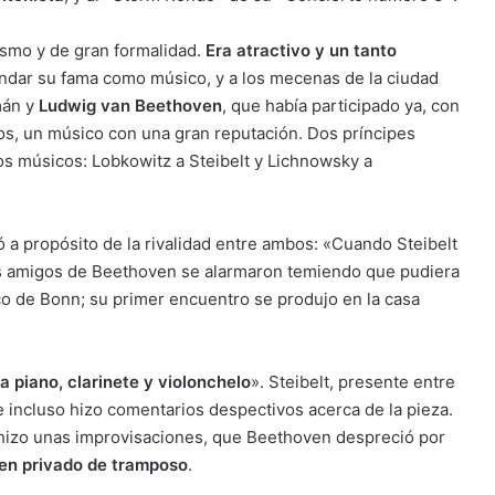
ismo y de gran formalidad.
Era atractivo y un tanto
andar su fama como músico, y a los mecenas de la ciudad
mán y
Ludwig van Beethoven
, que había participado ya, con
tos, un músico con una gran reputación. Dos príncipes
os músicos: Lobkowitz a Steibelt y Lichnowsky a
ó a propósito de la rivalidad entre ambos: «Cuando Steibelt
os amigos de Beethoven se alarmaron temiendo que pudiera
ico de Bonn; su primer encuentro se produjo en la casa
ra piano, clarinete y violonchelo
». Steibelt, presente entre
e incluso hizo comentarios despectivos acerca de la pieza.
, hizo unas improvisaciones, que Beethoven despreció por
 en privado de tramposo
.