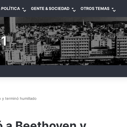
 POLÍTICA
GENTE & SOCIEDAD
OTROS TEMAS
1
 y terminó humillado
ó a Beethoven y