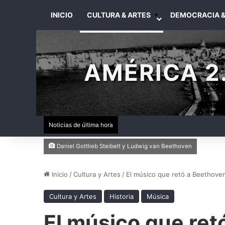
INICIO
CULTURA & ARTES
DEMOCRACIA &
AMÉRICA 2.
Noticias de última hora
Daniel Gottlieb Steibelt y Ludwig van Beethoven
Inicio
/
Cultura y Artes
/
El músico que retó a Beethoven
Cultura y Artes
Historia
Música
El músico que ret