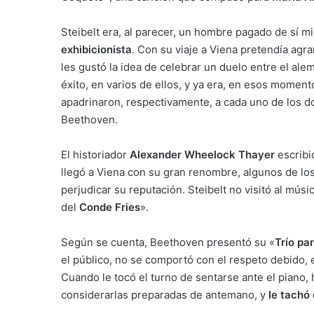
Steibelt era, al parecer, un hombre pagado de sí m
exhibicionista
. Con su viaje a Viena pretendía agr
les gustó la idea de celebrar un duelo entre el ale
éxito, en varios de ellos, y ya era, en esos momen
apadrinaron, respectivamente, a cada uno de los d
Beethoven.
El historiador
Alexander Wheelock Thayer
escribi
llegó a Viena con su gran renombre, algunos de l
perjudicar su reputación. Steibelt no visitó al mús
del
Conde Fries
».
Según se cuenta, Beethoven presentó su «
Trío pa
el público, no se comportó con el respeto debido, 
Cuando le tocó el turno de sentarse ante el piano
considerarlas preparadas de antemano, y
le tachó