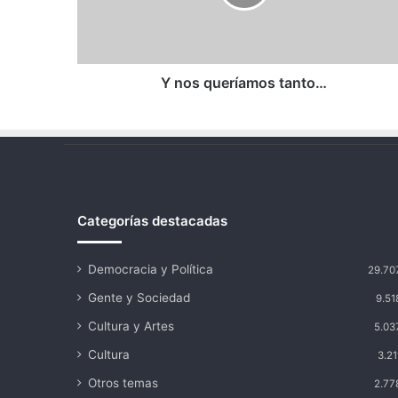
Y nos queríamos tanto…
Categorías destacadas
Democracia y Política
29.70
Gente y Sociedad
9.51
Cultura y Artes
5.03
Cultura
3.21
Otros temas
2.77