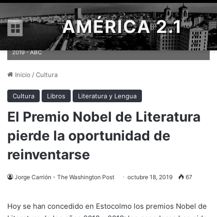
AMÉRICA 2.1
Menú
Olga Tokarczuk y Peter Handke, premios Nobel de Literatura 2018 y
2019 - ABC
Inicio
/
Cultura
Cultura
Libros
Literatura y Lengua
El Premio Nobel de Literatura
pierde la oportunidad de
reinventarse
Jorge Carrión - The Washington Post
octubre 18, 2019
67
Hoy se han concedido en Estocolmo los premios Nobel de