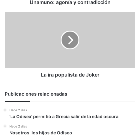
Unamuno: agonía y contradicción
La
ira
populista
de
Joker
La ira populista de Joker
Publicaciones relacionadas
Hace 2 días
‘La Odisea’ permitió a Grecia salir de la edad oscura
Hace 2 días
Nosotros, los hijos de Odiseo