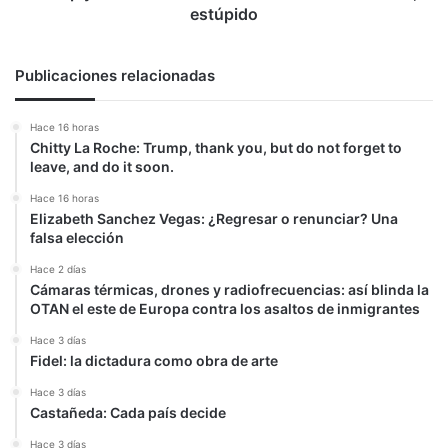
estúpido
estúpido
Publicaciones relacionadas
Hace 16 horas
Chitty La Roche: Trump, thank you, but do not forget to
leave, and do it soon.
Hace 16 horas
Elizabeth Sanchez Vegas: ¿Regresar o renunciar? Una
falsa elección
Hace 2 días
Cámaras térmicas, drones y radiofrecuencias: así blinda la
OTAN el este de Europa contra los asaltos de inmigrantes
Hace 3 días
Fidel: la dictadura como obra de arte
Hace 3 días
Castañeda: Cada país decide
Hace 3 días