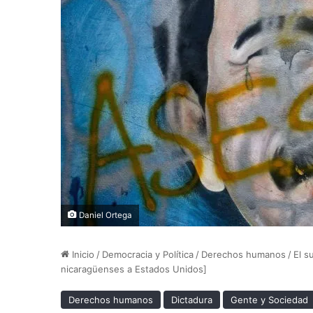
Daniel Ortega
Inicio
/
Democracia y Política
/
Derechos humanos
/
El s
nicaragüenses a Estados Unidos]
Derechos humanos
Dictadura
Gente y Sociedad