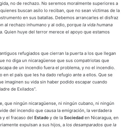
cogida, no de rechazo. No seremos moralmente superiores a
 quienes buscan asilo lo reciban, que no sean víctimas de la
nstrumento en sus batallas. Debemos arrancarles el disfraz
ión al rechazo inhumano y al odio, porque
la vida humana
a.
Quien huye del terror merece el apoyo que estamos
antiguos refugiados que cierran la puerta a los que llegan
Que no diga un nicaragüense que sus compatriotas que
capa de un incendio fuera el problema, y no el incendio.
 en el país que les ha dado refugio ante a ellos. Que se
e imaginen su vida sin haber podido escapar cuando
Madre de Exilados”.
e, que ningún nicaragüense, ni ningún cubano, ni ningún
vide del incendio que causa la emigración, la verdadera
a y el fracaso del
Estado
y de la
Sociedad
en Nicaragua, en
riamente expulsan a sus hijos, a
los desamparados que la