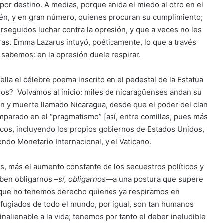
por destino. A medias, porque anida el miedo al otro en el
én, y en gran número, quienes procuran su cumplimiento;
rseguidos luchar contra la opresión, y que a veces no les
ras. Emma Lazarus intuyó, poéticamente, lo que a través
 sabemos: en la opresión duele respirar.
ella el célebre poema inscrito en el pedestal de la Estatua
dos? Volvamos al inicio: miles de nicaragüenses andan su
ón y muerte llamado Nicaragua, desde que el poder del clan
parado en el “pragmatismo” [así, entre comillas, pues más
icos, incluyendo los propios gobiernos de Estados Unidos,
ondo Monetario Internacional, y el Vaticano.
s, más el aumento constante de los secuestros políticos y
eben obligarnos –
sí, obligarnos
—a una postura que supere
l que no tenemos derecho quienes ya respiramos en
refugiados de todo el mundo, por igual, son tan humanos
nalienable a la vida; tenemos por tanto el deber ineludible