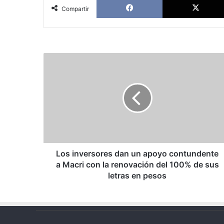
Compartir
Los
inversores
dan
un
apoyo
contundente
a
Macri
con
la
Los inversores dan un apoyo contundente
renovación
a Macri con la renovación del 100% de sus
del
letras en pesos
100%
de
sus
letras