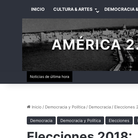
INICIO
CULTURA & ARTES
DEMOCRACIA &
AMÉRICA 2.
Noticias de última hora
Inicio
/
Democracia y Política
/
Democracia
/
Elecciones 2
Democracia
Democracia y Política
Elecciones
Elecciones 2018: 