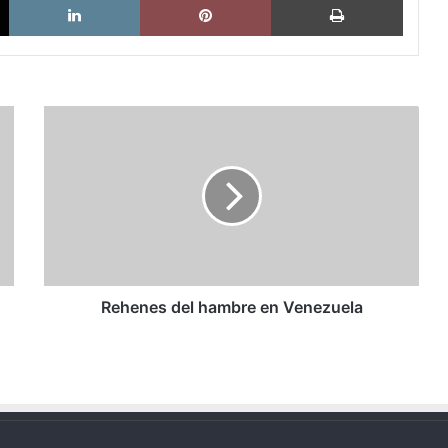
Rehenes
del
hambre
en
Venezuela
Rehenes del hambre en Venezuela