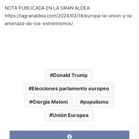
NOTA PUBLICADA EN LA GRAN ALDEA:
https://lagranaldea.com/2024/03/18/europa-la-union-y-la-
amenaza-de-los-extremismos/
Donald Trump
Elecciones parlamento europeo
Giorgia Meloni
populismo
Unión Europea
Face