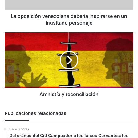
inusitado
personaje
La oposición venezolana debería inspirarse en un
inusitado personaje
Amnistía
y
reconciliación
Amnistía y reconciliación
Publicaciones relacionadas
Hace 8 horas
Del cráneo del Cid Campeador a los falsos Cervantes: los