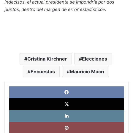
indecisos, el actual presidente se impondría por dos
puntos, dentro del margen de error estadístico».
Cristina Kirchner
Elecciones
Encuestas
Mauricio Macri
Face
X
Link
Pinte