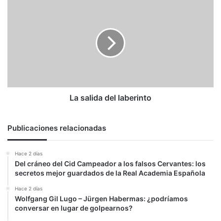
ancestro
La
con
salida
fines
del
políticos»
laberinto
La salida del laberinto
Publicaciones relacionadas
Hace 2 días
Del cráneo del Cid Campeador a los falsos Cervantes: los
secretos mejor guardados de la Real Academia Española
Hace 2 días
Wolfgang Gil Lugo – Jürgen Habermas: ¿podríamos
conversar en lugar de golpearnos?