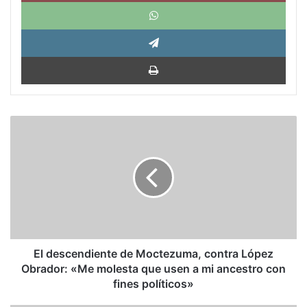
What
Tele
Impri
El
descendiente
de
Moctezuma,
contra
López
Obrador:
«Me
molesta
que
El descendiente de Moctezuma, contra López
usen
Obrador: «Me molesta que usen a mi ancestro con
a
fines políticos»
mi