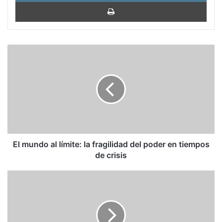
Impri
El
mundo
al
límite:
la
fragilidad
del
poder
en
tiempos
El mundo al límite: la fragilidad del poder en tiempos
de
de crisis
crisis
Jorge
Vilches:
Ateos
contra
Dios