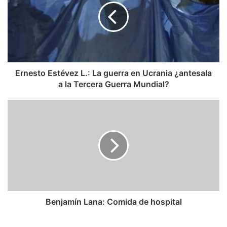
La
guerra
en
Ucrania
¿antesala
a
la
Ernesto Estévez L.: La guerra en Ucrania ¿antesala
Tercera
a la Tercera Guerra Mundial?
Guerra
Mundial?
Benjamín
Lana:
Comida
de
hospital
Benjamín Lana: Comida de hospital