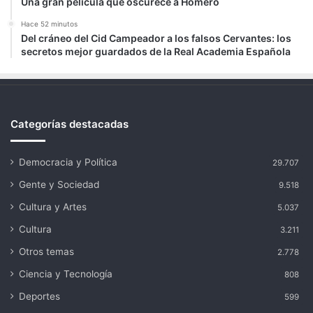
Una gran película que oscurece a Homero
Hace 52 minutos
Del cráneo del Cid Campeador a los falsos Cervantes: los
secretos mejor guardados de la Real Academia Española
Categorías destacadas
Democracia y Política
29.707
Gente y Sociedad
9.518
Cultura y Artes
5.037
Cultura
3.211
Otros temas
2.778
Ciencia y Tecnología
808
Deportes
599