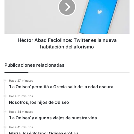
Twitter
es
la
nueva
habitación
del
aforismo
Héctor Abad Faciolince: Twitter es la nueva
habitación del aforismo
Publicaciones relacionadas
Hace 27 minutos
‘La Odisea’ permitió a Grecia salir de la edad oscura
Hace 31 minutos
Nosotros, los hijos de Odiseo
Hace 34 minutos
‘La Odisea’ y algunos viajes de nuestra vida
Hace 41 minutos
María José Solano: Odisea erótica