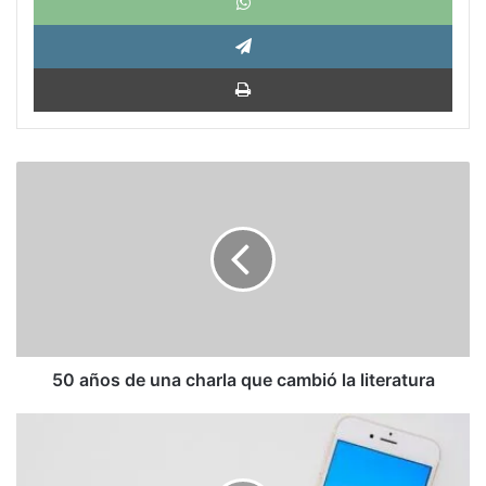
Tele
Impri
50
años
de
una
charla
que
cambió
la
literatura
50 años de una charla que cambió la literatura
Héctor
Abad
Faciolince: