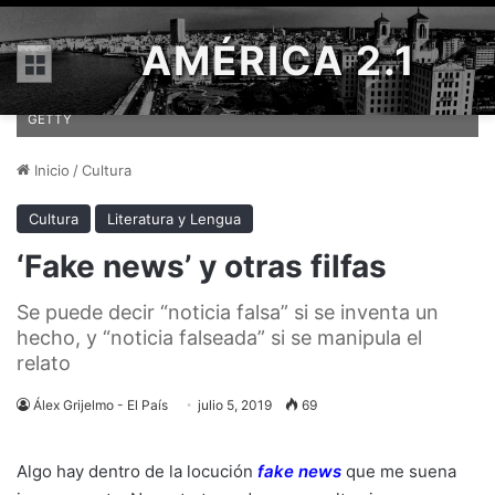
AMÉRICA 2.1
Menú
Cartel de Greenpeace en Madrid con el mensaje: J. SORIANO AFP/
GETTY
Inicio
/
Cultura
Cultura
Literatura y Lengua
‘Fake news’ y otras filfas
Se puede decir “noticia falsa” si se inventa un
hecho, y “noticia falseada” si se manipula el
relato
Álex Grijelmo - El País
julio 5, 2019
69
Algo hay dentro de la locución
fake news
que me suena