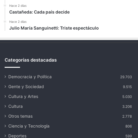
Hace 2 días
Castañeda: Cada país decide
Hace 2 días
Julio María Sanguinetti: Triste espectáculo
Categorías destacadas
Democracia y Política
29.703
Gente y Sociedad
9.515
Cultura y Artes
5.030
Cultura
3.206
Otros temas
2.778
Ciencia y Tecnología
806
Deportes
599