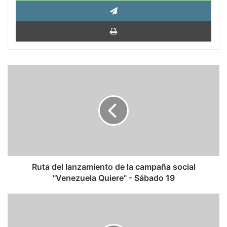
Tele
Impri
Ruta
del
lanzamiento
de
la
campaña
social
"Venezuela
Quiere"
-
Ruta del lanzamiento de la campaña social
Sábado
"Venezuela Quiere" - Sábado 19
19
Editorial:
Consenso
por