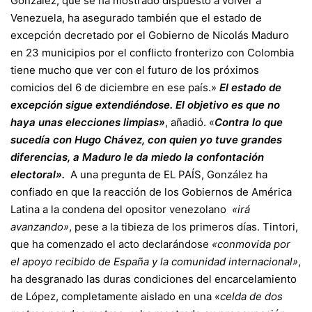
González, que se ha mostrado dispuesto a volver a
Venezuela, ha asegurado también que el estado de
excepción decretado por el Gobierno de Nicolás Maduro
en 23 municipios por el conflicto fronterizo con Colombia
tiene mucho que ver con el futuro de los próximos
comicios del 6 de diciembre en ese país.»
El estado de
excepción sigue extendiéndose. El objetivo es que no
haya unas elecciones limpias»
, añadió. «
Contra lo que
sucedía con Hugo Chávez, con quien yo tuve grandes
diferencias, a Maduro le da miedo la confontación
electoral».
A una pregunta de EL PAÍS, González ha
confiado en que la reacción de los Gobiernos de América
Latina a la condena del opositor venezolano
«irá
avanzando»
, pese a la tibieza de los primeros días. Tintori,
que ha comenzado el acto declarándose
«conmovida por
el apoyo recibido de España y la comunidad internacional»
,
ha desgranado las duras condiciones del encarcelamiento
de López, completamente aislado en una «
celda de dos