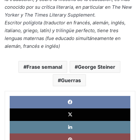
conocido por su
crítica literaria
, en particular en
The New
Yorker
y
The Times Literary Supplement
.
Escritor
políglota
(traductor en francés, alemán, inglés,
italiano, griego, latín) y
trilingüe
perfecto, tiene tres
lenguas maternas (fue educado simultáneamente en
alemán, francés e inglés)
Frase semanal
George Steiner
Guerras
Face
X
Link
Pinte