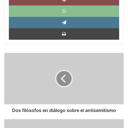
What
Tele
Impri
Dos
filósofos
en
diálogo
sobre
el
antisemitismo
Dos filósofos en diálogo sobre el antisemitismo
Filosofía
y