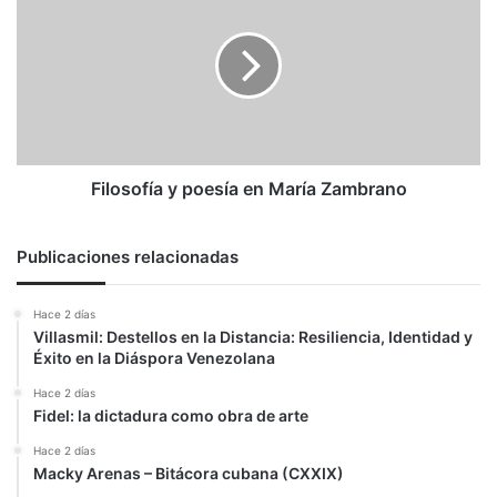
poesía
en
María
Zambrano
Filosofía y poesía en María Zambrano
Publicaciones relacionadas
Hace 2 días
Villasmil: Destellos en la Distancia: Resiliencia, Identidad y
Éxito en la Diáspora Venezolana
Hace 2 días
Fidel: la dictadura como obra de arte
Hace 2 días
Macky Arenas – Bitácora cubana (CXXIX)