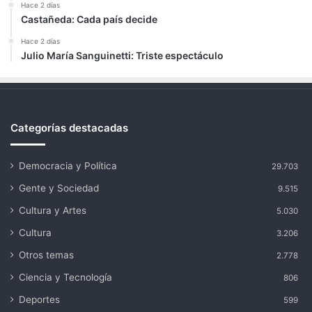
Hace 2 días
Castañeda: Cada país decide
Hace 2 días
Julio María Sanguinetti: Triste espectáculo
Categorías destacadas
Democracia y Política
29.703
Gente y Sociedad
9.515
Cultura y Artes
5.030
Cultura
3.206
Otros temas
2.778
Ciencia y Tecnología
806
Deportes
599