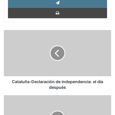
Impri
Cataluña-
Declaración
de
independencia:
el
día
después
Cataluña-Declaración de independencia: el día
después
Por
fin,
Goytisolo