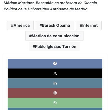
Máriam Martínez-Bascuñán es profesora de Ciencia
Política de la Universidad Autónoma de Madrid.
América
Barack Obama
Internet
Medios de comunicación
Pablo Iglesias Turrión
Face
X
Link
Pinte
What
Tele