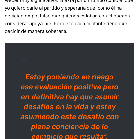
Weber muy significativa. Él está por un rumbo como el que
yo quiero darle al partido y esperaría que, como él ha
decidido no postular, que quienes estaban con él puedan
considerar apoyarme. Pero eso cada militante tiene que
decidir de manera soberana.
Estoy poniendo en riesgo
esa evaluación positiva pero
en definitiva hay que asumir
desafíos en la vida y estoy
asumiendo este desafío con
plena conciencia de lo
complejo que resulta”.