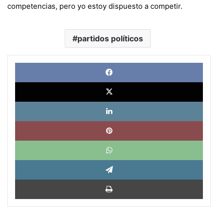
competencias, pero yo estoy dispuesto a competir.
partidos políticos
Face
X
Link
Pinte
What
Tele
Impri