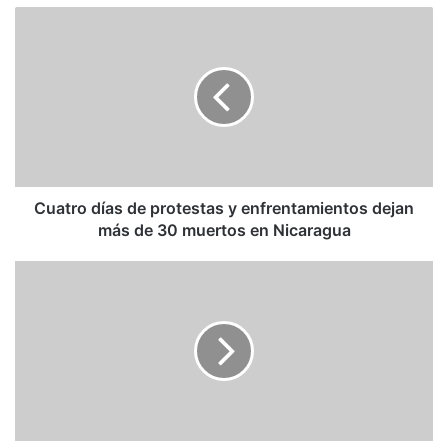
Cuatro
días
de
protestas
y
enfrentamientos
dejan
más
de
30
Cuatro días de protestas y enfrentamientos dejan
muertos
más de 30 muertos en Nicaragua
en
Nicaragua
Sergio
Ramírez:
Una
represión
sin
sentido