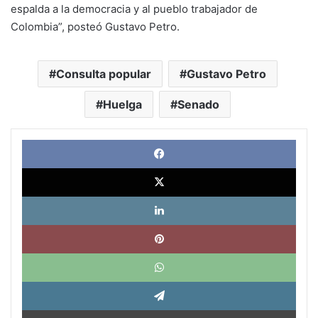
espalda a la democracia y al pueblo trabajador de
Colombia”, posteó Gustavo Petro.
Consulta popular
Gustavo Petro
Huelga
Senado
Face
X
Link
Pinte
What
Tele
Impri