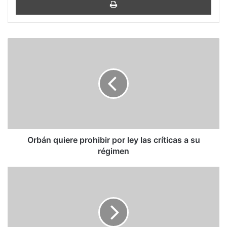
Orbán
quiere
prohibir
por
ley
las
críticas
a
su
régimen
Orbán quiere prohibir por ley las críticas a su
régimen
¿Liberation
Day?