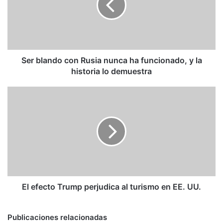
nunca
ha
funcionado,
y
la
historia
Ser blando con Rusia nunca ha funcionado, y la
lo
historia lo demuestra
demuestra
El
efecto
Trump
perjudica
al
turismo
en
EE.
UU.
El efecto Trump perjudica al turismo en EE. UU.
Publicaciones relacionadas