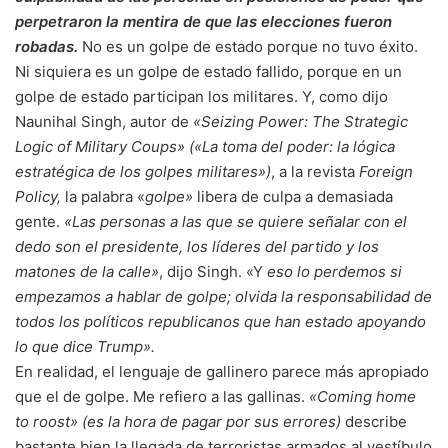
perpetraron la mentira de que las elecciones fueron
robadas.
No es un golpe de estado porque no tuvo éxito.
Ni siquiera es un golpe de estado fallido, porque en un
golpe de estado participan los militares. Y, como dijo
Naunihal Singh, autor de
«Seizing Power: The Strategic
Logic of Military Coups» («La toma del poder: la lógica
estratégica de los golpes militares»)
, a la revista
Foreign
Policy,
la palabra «
golpe»
libera de culpa a demasiada
gente.
«Las personas a las que se quiere señalar con el
dedo son el presidente, los líderes del partido y los
matones de la calle»
, dijo Singh. «Y
eso lo perdemos si
empezamos a hablar de golpe; olvida la responsabilidad de
todos los políticos republicanos que han estado apoyando
lo que dice Trump».
En realidad, el lenguaje de gallinero parece más apropiado
que el de golpe. Me refiero a las gallinas.
«Coming home
to roost»
(es la hora de pagar por sus errores)
describe
bastante bien la llegada de terroristas armados al vestíbulo