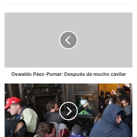
Oswaldo
Páez-
Pumar:
Después
de
mucho
cavilar
Oswaldo Páez-Pumar: Después de mucho cavilar
Discurso
del
presidente
Biden
para
conmemorar
un
año