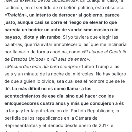
menos extenso de los ciudadanos».
En cualquier caso, la
sedición, en el sentido de rebelión política, está obsoleta.
«Traición»
, un intento de derrocar al gobierno, parece
justo, aunque casi se corre el riesgo de elevar lo que
parecía un bodrio: un acto de vandalismo masivo ruin,
payaso, idiota y sin rumbo.
Si yo tuviera que elegir las
palabras, querría evitar ennoblecerlo, así que me inclinaría
por llamarlo de forma anodina, como
«El ataque al Capitolio
de Estados Unidos»
o
«El seis de enero».
«¡Recuerden este día para siempre!
» tuiteó Trump a las
seis y un minuto de la noche del miércoles. No hay peligro
de que alguien lo olvide, sea cual sea el nombre que se le
dé.
Lo más difícil no es cómo llamar a los
acontecimientos de ese día, sino qué hacer con los
enloquecedores cuatro años y más que condujeron a él
:
la larga y lenta putrefacción del Partido Republicano; la
perfidia de los republicanos en la Cámara de
Representantes y el Senado desde enero de 2017; el