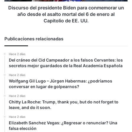
desde
el
Discurso del presidente Biden para conmemorar un
asalto
año desde el asalto mortal del 6 de enero al
mortal
Capitolio de EE. UU.
del
6
de
Publicaciones relacionadas
enero
al
Hace 2 días
Capitolio
Del cráneo del Cid Campeador a los falsos Cervantes: los
de
secretos mejor guardados de la Real Academia Española
EE.
UU.
Hace 2 días
Wolfgang Gil Lugo – Jürgen Habermas: ¿podríamos
conversar en lugar de golpearnos?
Hace 2 días
Chitty La Roche: Trump, thank you, but do not forget to
leave, and do it soon.
Hace 2 días
Elizabeth Sanchez Vegas: ¿Regresar o renunciar? Una
falsa elección