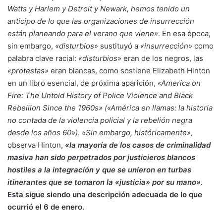
Watts y Harlem y Detroit y Newark, hemos tenido un
anticipo de lo que las organizaciones de insurrección
están planeando para el verano que viene»
. En esa época,
sin embargo,
«disturbios
» sustituyó a
«insurrección»
como
palabra clave racial:
«disturbios
» eran de los negros, las
«protestas»
eran blancas, como sostiene Elizabeth Hinton
en un libro esencial, de próxima aparición,
«America on
Fire: The Untold History of Police Violence and Black
Rebellion Since the 1960s» («América en llamas: la historia
no contada de la violencia policial y la rebelión negra
desde los años 60»)
.
«Sin embargo, históricamente»,
observa Hinton,
«la mayoría de los casos de criminalidad
masiva han sido perpetrados por justicieros blancos
hostiles a la integración y que se unieron en turbas
itinerantes que se tomaron la «justicia» por su mano»
.
Esta sigue siendo una descripción adecuada de lo que
ocurrió el 6 de enero.