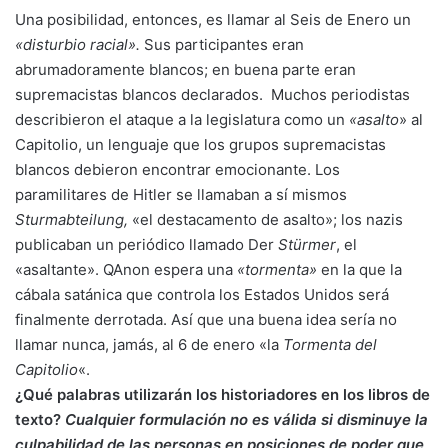
Una posibilidad, entonces, es llamar al Seis de Enero un
«disturbio racial».
Sus participantes eran
abrumadoramente blancos; en buena parte eran
supremacistas blancos declarados. Muchos periodistas
describieron el ataque a la legislatura como un
«asalto
» al
Capitolio, un lenguaje que los grupos supremacistas
blancos debieron encontrar emocionante. Los
paramilitares de Hitler se llamaban a sí mismos
Sturmabteilung,
«el destacamento de asalto»; los nazis
publicaban un periódico llamado Der
Stürmer
, el
«asaltante». QAnon espera una
«tormenta»
en la que la
cábala satánica que controla los Estados Unidos será
finalmente derrotada. Así que una buena idea sería no
llamar nunca, jamás, al 6 de enero «la
Tormenta del
Capitolio
«.
¿Qué palabras utilizarán los historiadores en los libros de
texto?
Cualquier formulación no es válida si disminuye la
culpabilidad de las personas en posiciones de poder que