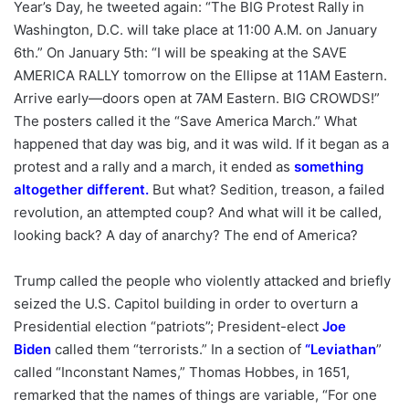
Year’s Day, he tweeted again: “The BIG Protest Rally in
Washington, D.C. will take place at 11:00 A.M. on January
6th.” On January 5th: “I will be speaking at the SAVE
AMERICA RALLY tomorrow on the Ellipse at 11AM Eastern.
Arrive early—doors open at 7AM Eastern. BIG CROWDS!”
The posters called it the “Save America March.” What
happened that day was big, and it was wild. If it began as a
protest and a rally and a march, it ended as
something
altogether different
.
But what? Sedition, treason, a failed
revolution, an attempted coup? And what will it be called,
looking back? A day of anarchy? The end of America?
Trump called the people who violently attacked and briefly
seized the U.S. Capitol building in order to overturn a
Presidential election “patriots”; President-elect
Joe
Biden
called them “terrorists.” In a section of
“
Leviathan
”
called “Inconstant Names,” Thomas Hobbes, in 1651,
remarked that the names of things are variable, “For one