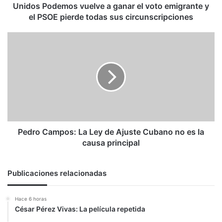
el
Unidos Podemos vuelve a ganar el voto emigrante y
PSOE
el PSOE pierde todas sus circunscripciones
pierde
todas
Pedro
sus
Campos:
circunscripciones
La
Ley
de
Ajuste
Cubano
no
es
la
Pedro Campos: La Ley de Ajuste Cubano no es la
causa
causa principal
principal
Publicaciones relacionadas
Hace 6 horas
César Pérez Vivas: La película repetida