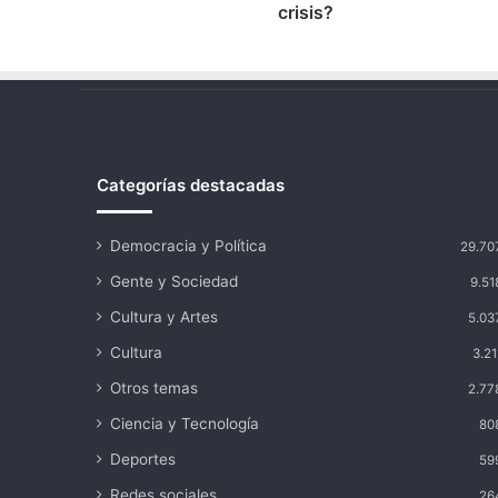
de
crisis?
su
peor
crisis?
Categorías destacadas
Democracia y Política
29.70
Gente y Sociedad
9.51
Cultura y Artes
5.03
Cultura
3.21
Otros temas
2.77
Ciencia y Tecnología
80
Deportes
59
Redes sociales
26