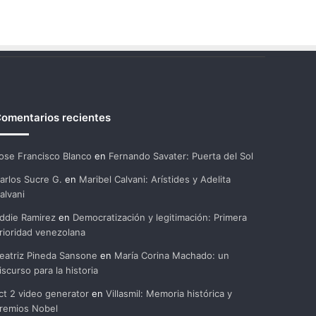
omentarios recientes
ose Francisco Blanco
en
Fernando Savater: Puerta del Sol
arlos Sucre G.
en
Maribel Calvani: Arístides y Adelita
alvani
ddie Ramirez
en
Democratización y legitimación: Primera
rioridad venezolana
eatriz Pineda Sansone
en
María Corina Machado: un
iscurso para la historia
ct 2 video generator
en
Villasmil: Memoria histórica y
remios Nobel