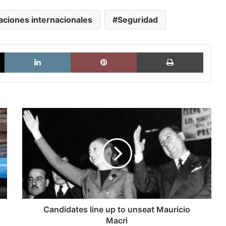
aciones internacionales
Seguridad
X
LinkedIn
Pinterest
Imprimi
Candidates
line
up
to
unseat
Mauricio
Macri
Candidates line up to unseat Mauricio
Macri