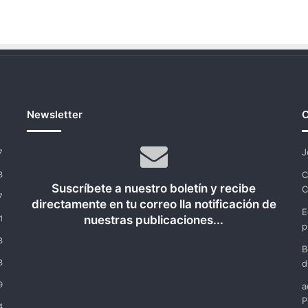
Newsletter
C
J
7
C
8
Suscríbete a nuestro boletín y recibe
C
7
directamente en tu correo lla notificación de
E
nuestras publicaciones...
1
p
8
B
8
d
9
a
P
4