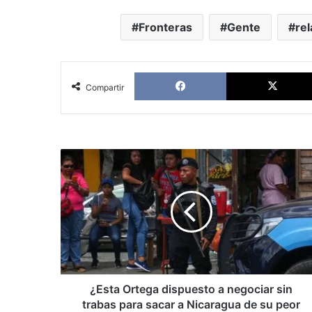
Fronteras
Gente
rel
Facebook
Compartir
¿Esta
Ortega
dispuesto
a
negociar
sin
trabas
para
sacar
a
¿Esta Ortega dispuesto a negociar sin
Nicaragua
trabas para sacar a Nicaragua de su peor