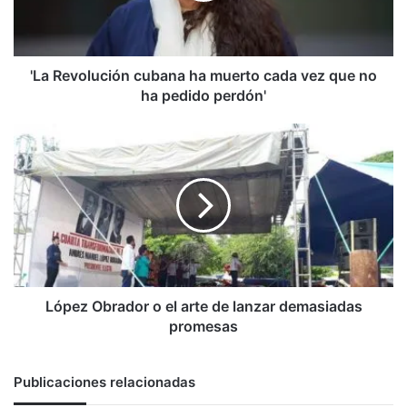
vez
que
no
ha
'La Revolución cubana ha muerto cada vez que no
pedido
ha pedido perdón'
perdón'
López
Obrador
o
el
arte
de
lanzar
demasiadas
promesas
López Obrador o el arte de lanzar demasiadas
promesas
Publicaciones relacionadas