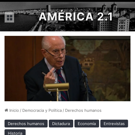
AMÉRICA 2.1
Menú
Inicio
/
Democracia y Política
/
Derechos humanos
Derechos humanos
Dictadura
Economía
Entrevistas
Historia