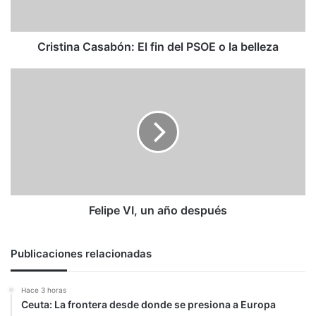
o
la
belleza
Cristina Casabón: El fin del PSOE o la belleza
Felipe
VI,
un
año
después
Felipe VI, un año después
Publicaciones relacionadas
Hace 3 horas
Ceuta: La frontera desde donde se presiona a Europa