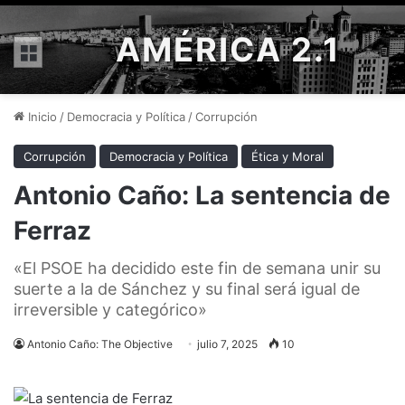
AMÉRICA 2.1
Menú
Inicio
/
Democracia y Política
/
Corrupción
Corrupción
Democracia y Política
Ética y Moral
Antonio Caño: La sentencia de
Ferraz
«El PSOE ha decidido este fin de semana unir su
suerte a la de Sánchez y su final será igual de
irreversible y categórico»
Antonio Caño: The Objective
julio 7, 2025
10