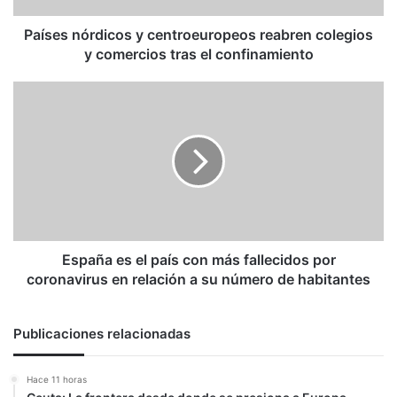
tras
el
Países nórdicos y centroeuropeos reabren colegios
confinamiento
y comercios tras el confinamiento
España
es
el
país
con
más
fallecidos
por
coronavirus
en
España es el país con más fallecidos por
relación
coronavirus en relación a su número de habitantes
a
su
número
Publicaciones relacionadas
de
habitantes
Hace 11 horas