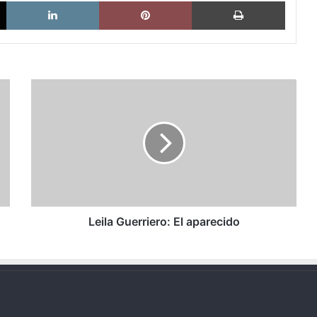
X
LinkedIn
Pinterest
Imprimi
Leila
Guerriero:
El
aparecido
Leila Guerriero: El aparecido