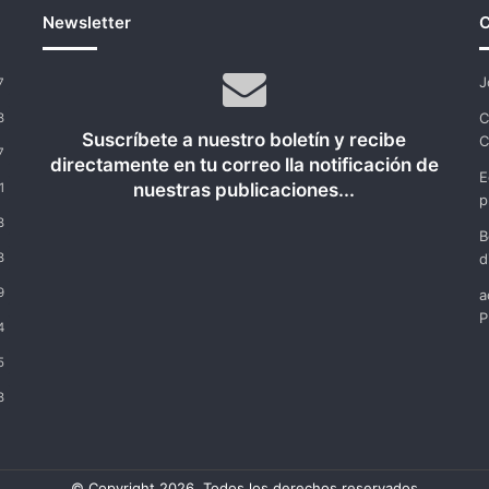
Newsletter
C
J
7
C
8
Suscríbete a nuestro boletín y recibe
C
7
directamente en tu correo lla notificación de
E
nuestras publicaciones...
1
p
8
B
8
d
9
a
P
4
5
8
© Copyright 2026, Todos los derechos reservados