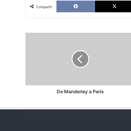
Facebook
Compartir
De
Manderley
a
París
De Manderley a París