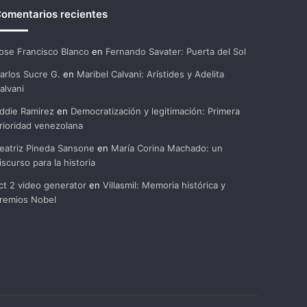
omentarios recientes
ose Francisco Blanco
en
Fernando Savater: Puerta del Sol
arlos Sucre G.
en
Maribel Calvani: Arístides y Adelita
alvani
ddie Ramirez
en
Democratización y legitimación: Primera
rioridad venezolana
eatriz Pineda Sansone
en
María Corina Machado: un
iscurso para la historia
ct 2 video generator
en
Villasmil: Memoria histórica y
remios Nobel