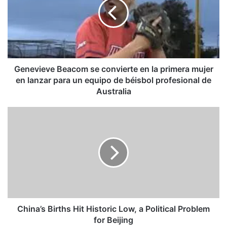
convierte
en
la
primera
mujer
en
lanzar
Genevieve Beacom se convierte en la primera mujer
para
en lanzar para un equipo de béisbol profesional de
un
Australia
equipo
de
China’s
béisbol
Births
profesional
Hit
de
Historic
Australia
Low,
a
Political
Problem
for
Beijing
China’s Births Hit Historic Low, a Political Problem
for Beijing