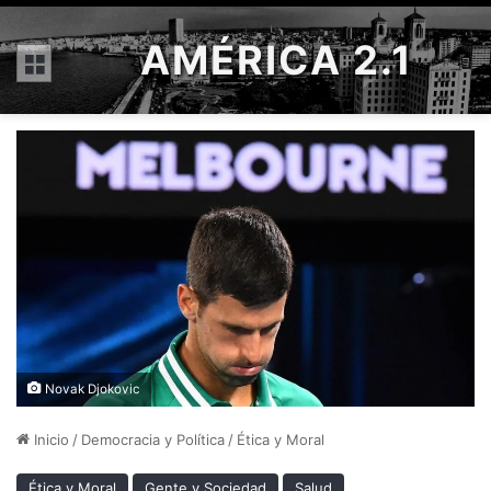
AMÉRICA 2.1
Menú
Novak Djokovic
Inicio
/
Democracia y Política
/
Ética y Moral
Ética y Moral
Gente y Sociedad
Salud