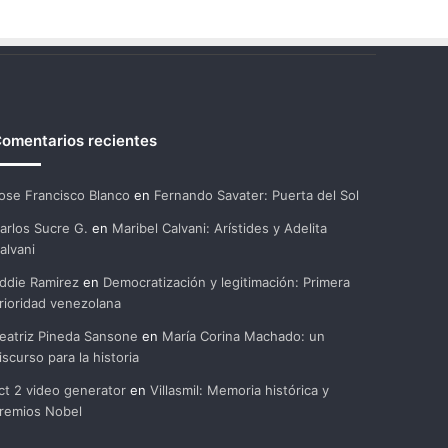
omentarios recientes
ose Francisco Blanco
en
Fernando Savater: Puerta del Sol
arlos Sucre G.
en
Maribel Calvani: Arístides y Adelita
alvani
ddie Ramirez
en
Democratización y legitimación: Primera
rioridad venezolana
eatriz Pineda Sansone
en
María Corina Machado: un
iscurso para la historia
ct 2 video generator
en
Villasmil: Memoria histórica y
remios Nobel