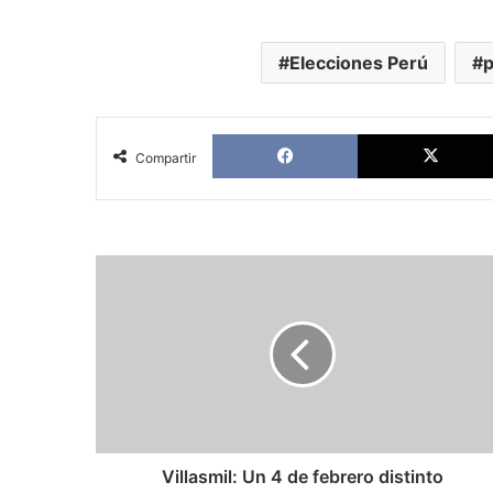
Elecciones Perú
p
Facebook
Compartir
Villasmil:
Un
4
de
febrero
distinto
Villasmil: Un 4 de febrero distinto