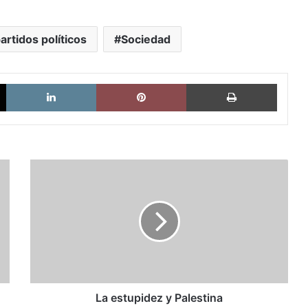
artidos políticos
Sociedad
X
LinkedIn
Pinterest
Imprimi
La
estupidez
y
Palestina
La estupidez y Palestina