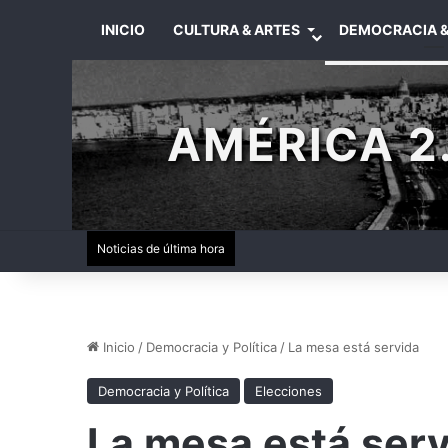
INICIO
CULTURA & ARTES
DEMOCRACIA &
AMÉRICA 2.
Noticias de última hora
Inicio
/
Democracia y Política
/
La mesa está servida
Democracia y Política
Elecciones
La mesa está ser