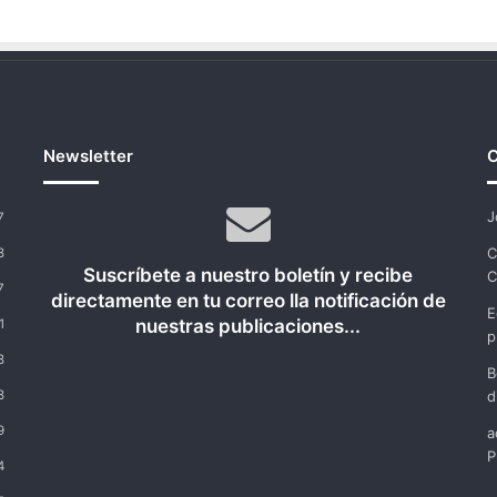
Newsletter
C
J
7
C
8
Suscríbete a nuestro boletín y recibe
C
7
directamente en tu correo lla notificación de
E
nuestras publicaciones...
1
p
8
B
8
d
9
a
P
4