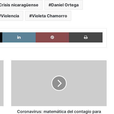
Crisis nicaragüense
Daniel Ortega
Violencia
Violeta Chamorro
X
LinkedIn
Pinterest
Imprimi
Coronavirus:
matemática
del
contagio
para
mantener
la
calma
en
medio
Coronavirus: matemática del contagio para