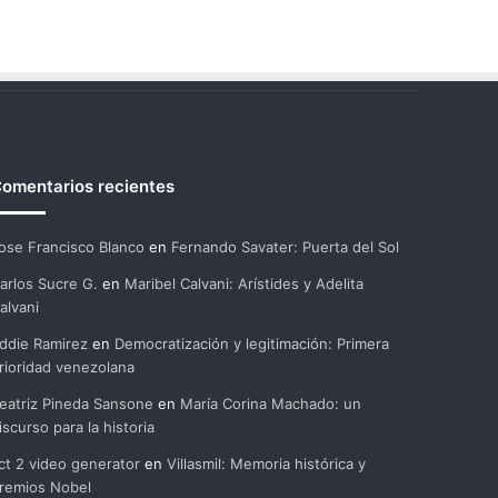
omentarios recientes
ose Francisco Blanco
en
Fernando Savater: Puerta del Sol
arlos Sucre G.
en
Maribel Calvani: Arístides y Adelita
alvani
ddie Ramirez
en
Democratización y legitimación: Primera
rioridad venezolana
eatriz Pineda Sansone
en
María Corina Machado: un
iscurso para la historia
ct 2 video generator
en
Villasmil: Memoria histórica y
remios Nobel