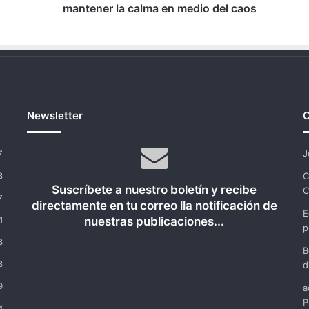
del
mantener la calma en medio del caos
caos
Newsletter
C
J
7
C
8
Suscríbete a nuestro boletín y recibe
C
7
directamente en tu correo lla notificación de
E
nuestras publicaciones...
1
p
8
B
8
d
9
a
P
4