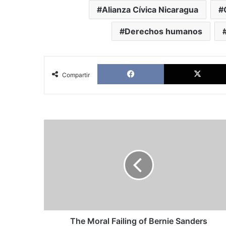
Alianza Cívica Nicaragua
Derechos humanos
Facebook
Compartir
The
Moral
Failing
of
Bernie
Sanders
The Moral Failing of Bernie Sanders