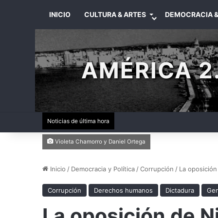
INICIO
CULTURA & ARTES
DEMOCRACIA &
AMÉRICA 2.
Noticias de última hora
Violeta Chamorro y Daniel Ortega
Inicio
/
Democracia y Política
/
Corrupción
/
La oposición
Corrupción
Derechos humanos
Dictadura
Gen
La oposición de N