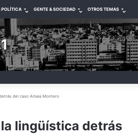
 POLÍTICA
GENTE & SOCIEDAD
OTROS TEMAS
1
ca detrás del caso Amaia Montero
 la lingüística detrás