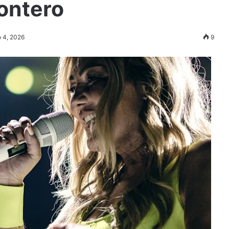
ontero
o 4, 2026
9