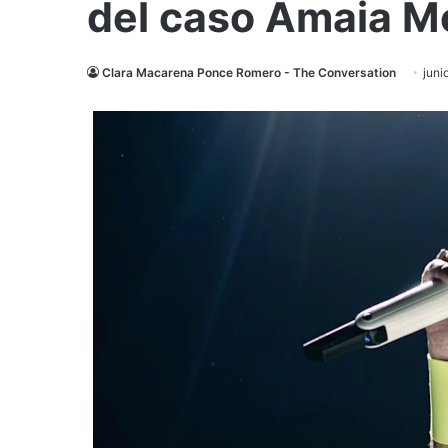
del caso Amaia M
Clara Macarena Ponce Romero - The Conversation
juni