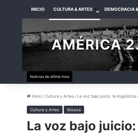
INICIO
CULTURA & ARTES
DEMOCRACIA &
AMÉRICA 2.
Noticias de última hora
Inicio
/
Cultura y Artes
/
La voz bajo juicio: la lingüísti
Cultura y Artes
Música
La voz bajo juicio: