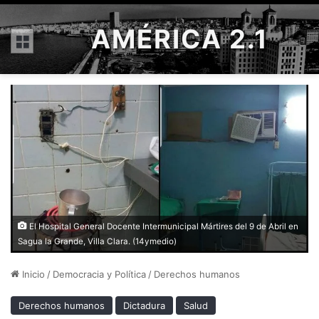
AMÉRICA 2.1
Menú
El Hospital General Docente Intermunicipal Mártires del 9 de Abril en
Sagua la Grande, Villa Clara. (14ymedio)
Inicio
/
Democracia y Política
/
Derechos humanos
Derechos humanos
Dictadura
Salud