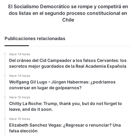
listas
El Socialismo Democrático se rompe y competirá en
en
dos listas en el segundo proceso constitucional en
el
Chile
segundo
proceso
constitucional
Publicaciones relacionadas
en
Chile
Hace 14 horas
Del cráneo del Cid Campeador a los falsos Cervantes: los
secretos mejor guardados de la Real Academia Española
Hace 14 horas
Wolfgang Gil Lugo – Jürgen Habermas: ¿podríamos
conversar en lugar de golpearnos?
Hace 15 horas
Chitty La Roche: Trump, thank you, but do not forget to
leave, and do it soon.
Hace 15 horas
Elizabeth Sanchez Vegas: ¿Regresar o renunciar? Una
falsa elección