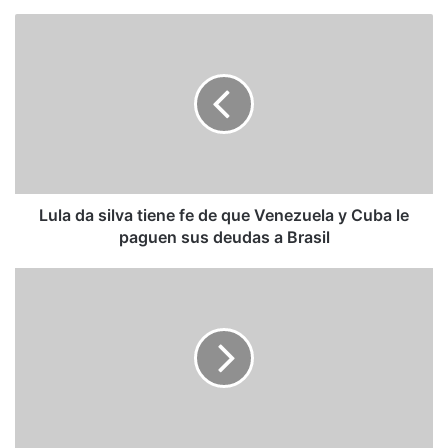
Lula
da
silva
tiene
fe
de
que
Venezuela
y
Cuba
Lula da silva tiene fe de que Venezuela y Cuba le
le
paguen sus deudas a Brasil
paguen
sus
El
deudas
Socialismo
a
Democrático
Brasil
se
rompe
y
competirá
en
dos