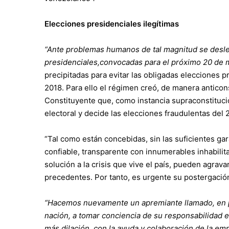
Elecciones presidenciales ilegítimas
“Ante problemas humanos de tal magnitud se desleg
presidenciales,convocadas para el próximo 20 de 
precipitadas para evitar las obligadas elecciones p
2018. Para ello el régimen creó, de manera anticon
Constituyente que, como instancia supraconstituciona
electoral y decide las elecciones fraudulentas del
“Tal como están concebidas, sin las suficientes gara
confiable, transparente con innumerables inhabilit
solución a la crisis que vive el país, pueden agrava
precedentes. Por tanto, es urgente su postergación 
“Hacemos nuevamente un apremiante llamado, en pr
nación, a tomar conciencia de su responsabilidad e
más dilación, con la ayuda y colaboración de la emp