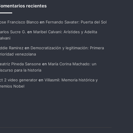
omentarios recientes
ose Francisco Blanco
en
Fernando Savater: Puerta del Sol
arlos Sucre G.
en
Maribel Calvani: Arístides y Adelita
alvani
ddie Ramirez
en
Democratización y legitimación: Primera
rioridad venezolana
eatriz Pineda Sansone
en
María Corina Machado: un
iscurso para la historia
ct 2 video generator
en
Villasmil: Memoria histórica y
remios Nobel