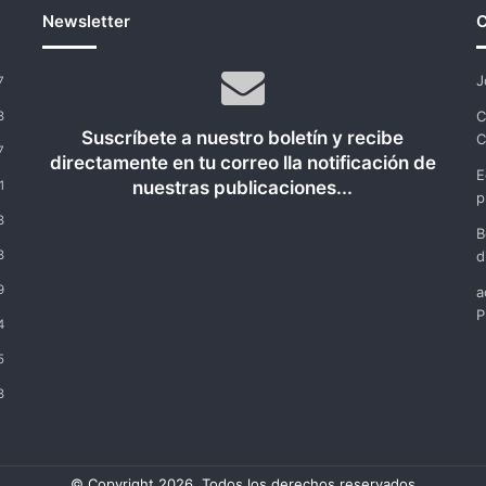
Newsletter
C
J
7
C
8
Suscríbete a nuestro boletín y recibe
C
7
directamente en tu correo lla notificación de
E
nuestras publicaciones...
1
p
8
B
8
d
9
a
P
4
5
8
© Copyright 2026, Todos los derechos reservados