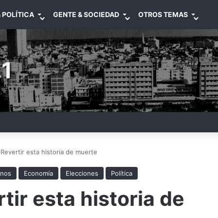
 POLÍTICA
GENTE & SOCIEDAD
OTROS TEMAS
1
 Revertir esta historia de muerte
anos
Economía
Elecciones
Política
tir esta historia de