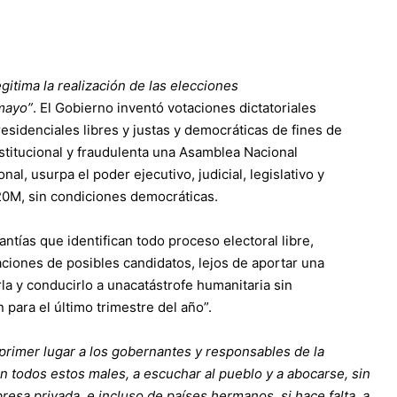
itima la realización de las elecciones
mayo”
. El Gobierno inventó votaciones dictatoriales
residenciales libres y justas y democráticas de fines de
stitucional y fraudulenta una Asamblea Nacional
l, usurpa el poder ejecutivo, judicial, legislativo y
 20M, sin condiciones democráticas.
ntías que identifican todo proceso electoral libre,
aciones de posibles candidatos, lejos de aportar una
rla y conducirlo a unacatástrofe humanitaria sin
para el último trimestre del año”.
imer lugar a los gobernantes y responsables de la
n todos estos males, a escuchar al pueblo y a abocarse, sin
resa privada, e incluso de países hermanos, si hace falta, a