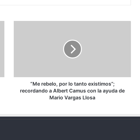
“Me
rebelo,
por
lo
tanto
existimos”;
recordando
a
Albert
Camus
“Me rebelo, por lo tanto existimos”;
con
recordando a Albert Camus con la ayuda de
la
Mario Vargas Llosa
ayuda
de
Mario
Vargas
Llosa