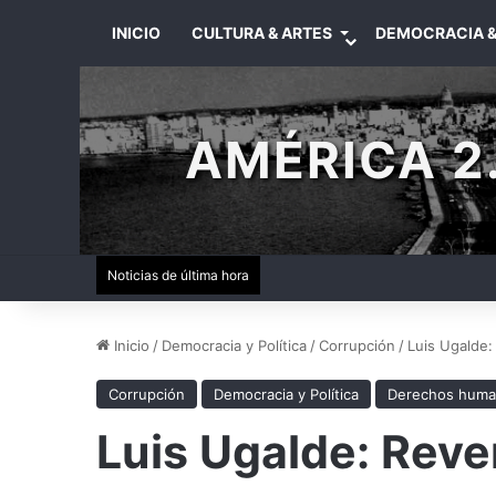
INICIO
CULTURA & ARTES
DEMOCRACIA &
AMÉRICA 2.
Noticias de última hora
Inicio
/
Democracia y Política
/
Corrupción
/
Luis Ugalde:
Corrupción
Democracia y Política
Derechos hum
Luis Ugalde: Rever