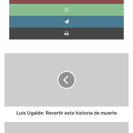
What
Tele
Impri
Luis
Ugalde:
Revertir
esta
historia
de
muerte
Luis Ugalde: Revertir esta historia de muerte
La
ciber-