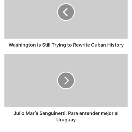
Still
Trying
to
Rewrite
Cuban
History
Washington Is Still Trying to Rewrite Cuban History
Julio
María
Sanguinetti:
Para
entender
mejor
al
Uruguay
Julio María Sanguinetti: Para entender mejor al
Uruguay