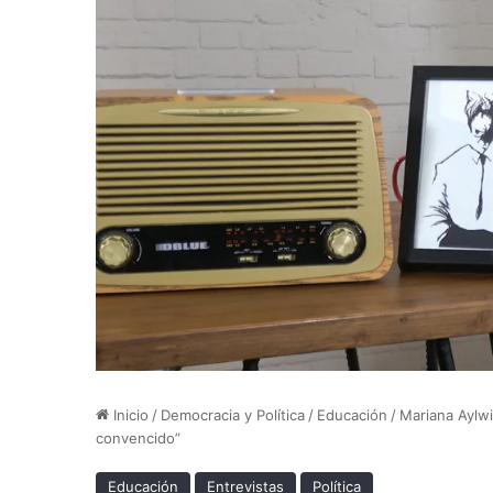
Inicio
/
Democracia y Política
/
Educación
/
Mariana Aylwi
convencido”
Educación
Entrevistas
Política