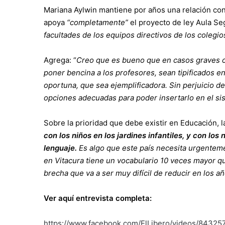
Mariana Aylwin mantiene por años una relación co
apoya
“completamente”
el proyecto de ley Aula Seg
facultades de los equipos directivos de los colegio
Agrega: “
Creo que es bueno que en casos graves c
poner bencina a los profesores, sean tipificados e
oportuna, que sea ejemplificadora. Sin perjuicio d
opciones adecuadas para poder insertarlo en el si
Sobre la prioridad que debe existir en Educación, l
con los niños en los jardines infantiles, y con los
lenguaje.
Es algo que este país necesita urgenteme
en Vitacura tiene un vocabulario 10 veces mayor 
brecha que va a ser muy difícil de reducir en los añ
Ver aquí entrevista completa:
https://www.facebook.com/ElLibero/videos/8432