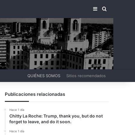
BARRA LATERA
BUSCAR PO
QUIÉNES SOMOS
Sitios recomendados
Publicaciones relacionadas
Hace 1 día
Chitty La Roche: Trump, thank you, but do not
forget to leave, and do it soon.
Hace 1 día