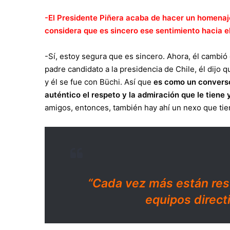
-El Presidente Piñera acaba de hacer un homenaje
considera que es sincero ese sentimiento hacia e
-Sí, estoy segura que es sincero. Ahora, él cambi
padre candidato a la presidencia de Chile, él dijo qu
y él se fue con Büchi. Así que
es como un converso
auténtico el respeto y la admiración que le tiene 
amigos, entonces, también hay ahí un nexo que tie
“Cada vez más están rest
equipos direct