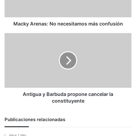
Macky Arenas: No necesitamos más confusión
Antigua
y
Barbuda
propone
cancelar
la
constituyente
Antigua y Barbuda propone cancelar la
constituyente
Publicaciones relacionadas
Hace 2 días