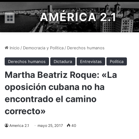
AMÉRICA 2.1
Menú
Inicio
/
Democracia y Política
/
Derechos humanos
Derechos humanos
Dictadura
Entrevistas
Política
Martha Beatriz Roque: «La
oposición cubana no ha
encontrado el camino
correcto»
America 2.1
mayo 25, 2017
40