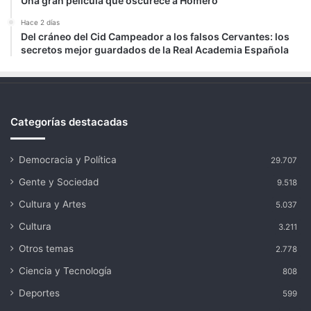
Una gran película que oscurece a Homero
Hace 2 días
Del cráneo del Cid Campeador a los falsos Cervantes: los
secretos mejor guardados de la Real Academia Española
Categorías destacadas
Democracia y Política
29.707
Gente y Sociedad
9.518
Cultura y Artes
5.037
Cultura
3.211
Otros temas
2.778
Ciencia y Tecnología
808
Deportes
599