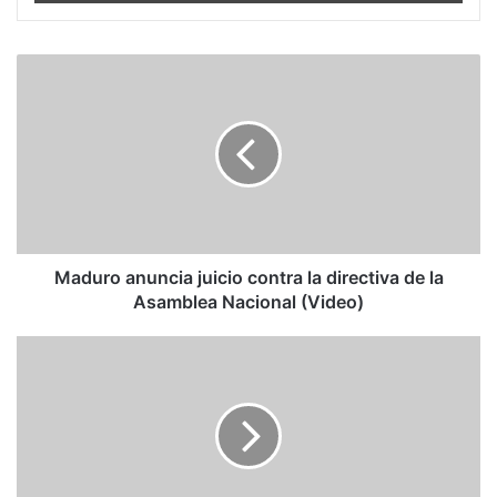
Maduro
anuncia
juicio
contra
la
directiva
de
la
Asamblea
Nacional
Maduro anuncia juicio contra la directiva de la
(Video)
Asamblea Nacional (Video)
La
Asamblea
de
Venezuela
investiga
la
financiación