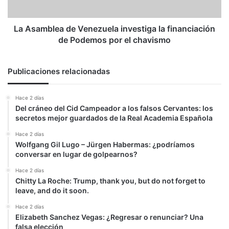
de
Podemos
por
La Asamblea de Venezuela investiga la financiación
el
de Podemos por el chavismo
chavismo
Publicaciones relacionadas
Hace 2 días
Del cráneo del Cid Campeador a los falsos Cervantes: los
secretos mejor guardados de la Real Academia Española
Hace 2 días
Wolfgang Gil Lugo – Jürgen Habermas: ¿podríamos
conversar en lugar de golpearnos?
Hace 2 días
Chitty La Roche: Trump, thank you, but do not forget to
leave, and do it soon.
Hace 2 días
Elizabeth Sanchez Vegas: ¿Regresar o renunciar? Una
falsa elección