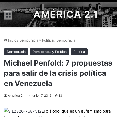
AMÉRICA 2.1
Menú
Inicio
/
Democracia y Política
/
Democracia
Democracia
Democracia y Política
Política
Michael Penfold: 7 propuestas
para salir de la crisis política
en Venezuela
America 2.1
junio 17, 2016
13
El diálogo, que es un eufemismo para