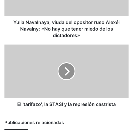
Alexéi
Navalny:
«No
hay
Yulia Navalnaya, viuda del opositor ruso Alexéi
que
Navalny: «No hay que tener miedo de los
tener
dictadores»
miedo
de
El
los
'tarifazo',
dictadores»
la
STASI
y
la
represión
castrista
El 'tarifazo', la STASI y la represión castrista
Publicaciones relacionadas