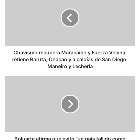
Maracaibo
y
Fuerza
Vecinal
retiene
Baruta,
Chacao
y
Chavismo recupera Maracaibo y Fuerza Vecinal
alcaldías
retiene Baruta, Chacao y alcaldías de San Diego,
de
Maneiro y Lechería
San
Diego,
Boluarte
Maneiro
afirma
y
que
Lechería
evitó
"un
país
fallido
como
Cuba,
Venezuela
Boluarte afirma que evitó "un país fallido como